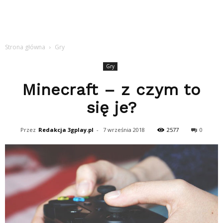
Strona główna
Gry
Gry
Minecraft – z czym to
się je?
Przez
Redakcja 3gplay.pl
-
7 września 2018
2577
0