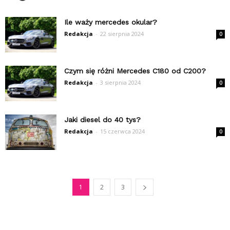
Ile waży mercedes okular?
Redakcja
-
22 sierpnia 2024
0
Czym się różni Mercedes C180 od C200?
Redakcja
-
3 sierpnia 2024
0
Jaki diesel do 40 tys?
Redakcja
-
15 czerwca 2024
0
1
2
3