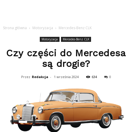
Strona główna
Motoryzacja
Mercedes-Benz CLK
Motoryzacja
Mercedes-Benz CLK
Czy części do Mercedesa
są drogie?
Przez
Redakcja
-
1 września 2024
634
0