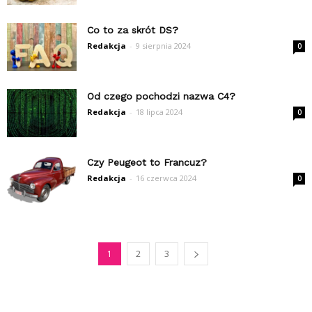
Co to za skrót DS?
Redakcja
-
9 sierpnia 2024
0
Od czego pochodzi nazwa C4?
Redakcja
-
18 lipca 2024
0
Czy Peugeot to Francuz?
Redakcja
-
16 czerwca 2024
0
1
2
3