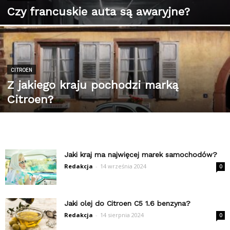
Czy francuskie auta są awaryjne?
CITROEN
Z jakiego kraju pochodzi marką
Citroen?
Jaki kraj ma najwięcej marek samochodów?
Redakcja
-
14 września 2024
0
Jaki olej do Citroen C5 1.6 benzyna?
Redakcja
-
14 sierpnia 2024
0