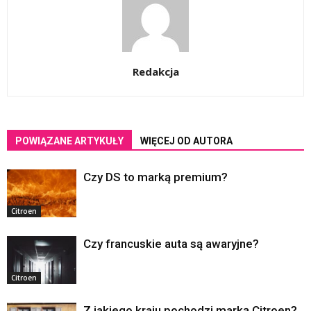
Redakcja
POWIĄZANE ARTYKUŁY
WIĘCEJ OD AUTORA
Czy DS to marką premium?
Citroen
Czy francuskie auta są awaryjne?
Citroen
Z jakiego kraju pochodzi marką Citroen?