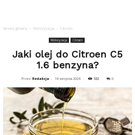
Strona główna
Motoryzacja
Citroen
Motoryzacja
Citroen
Jaki olej do Citroen C5
1.6 benzyna?
Przez
Redakcja
-
14 sierpnia 2024
532
0