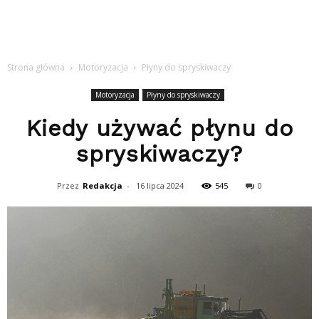
Strona główna
Motoryzacja
Płyny do spryskiwaczy
Motoryzacja
Płyny do spryskiwaczy
Kiedy używać płynu do
spryskiwaczy?
Przez
Redakcja
-
16 lipca 2024
545
0