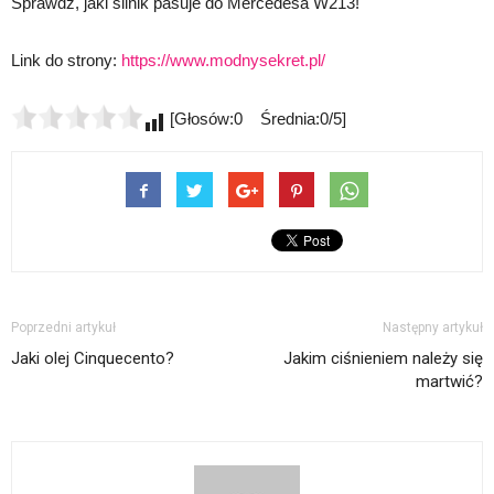
Sprawdź, jaki silnik pasuje do Mercedesa W213!
Link do strony:
https://www.modnysekret.pl/
[Głosów:0 Średnia:0/5]
Poprzedni artykuł
Następny artykuł
Jaki olej Cinquecento?
Jakim ciśnieniem należy się
martwić?