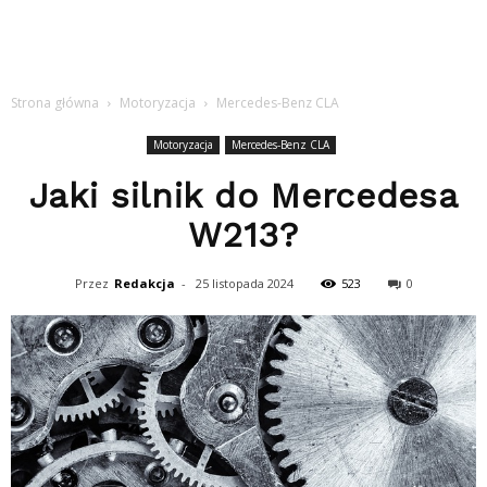
Strona główna
Motoryzacja
Mercedes-Benz CLA
Motoryzacja
Mercedes-Benz CLA
Jaki silnik do Mercedesa
W213?
Przez
Redakcja
-
25 listopada 2024
523
0