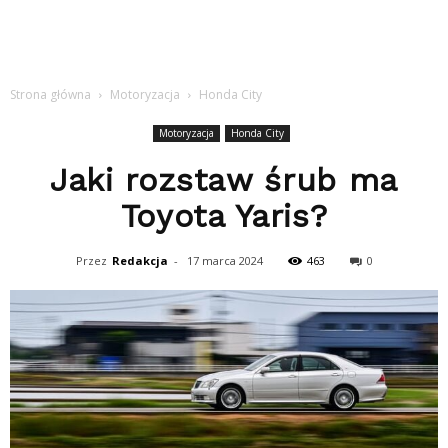
Strona główna
Motoryzacja
Honda City
Motoryzacja
Honda City
Jaki rozstaw śrub ma
Toyota Yaris?
Przez
Redakcja
-
17 marca 2024
463
0