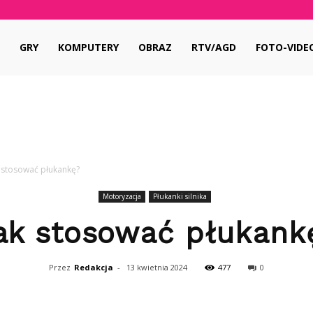
pl
GRY
KOMPUTERY
OBRAZ
RTV/AGD
FOTO-VIDE
 stosować płukankę?
Motoryzacja
Płukanki silnika
ak stosować płukank
Przez
Redakcja
-
13 kwietnia 2024
477
0