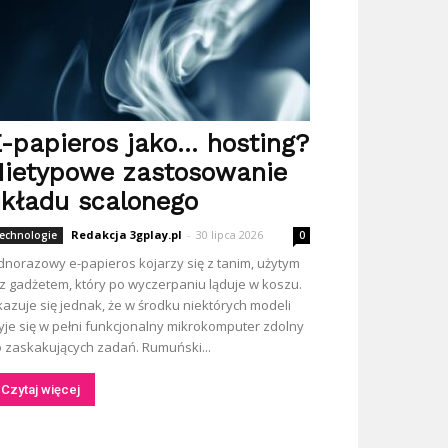
-papieros jako… hosting?
ietypowe zastosowanie
kładu scalonego
Redakcja 3gplay.pl
-
30 lipca 2026
echnologie
0
dnorazowy e-papieros kojarzy się z tanim, użytym
z gadżetem, który po wyczerpaniu ląduje w koszu.
azuje się jednak, że w środku niektórych modeli
yje się w pełni funkcjonalny mikrokomputer zdolny
 zaskakujących zadań. Rumuński...
Czytaj więcej