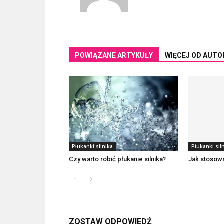
POWIĄZANE ARTYKUŁY
WIĘCEJ OD AUTO
Płukanki silnika
Płukanki sil
Czy warto robić płukanie silnika?
Jak stosowa
ZOSTAW ODPOWIEDŹ