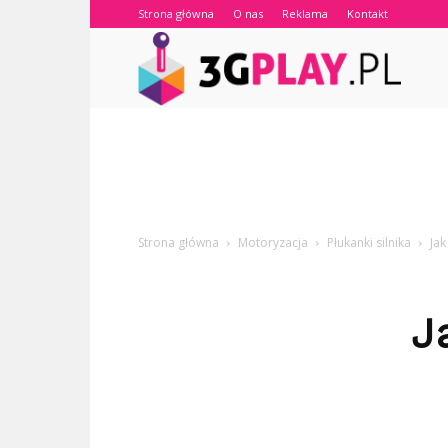
Strona główna
O nas
Reklama
Kontakt
3gplay.
Strona główna
Motoryzacja
Płukanki silnika
Jak
J