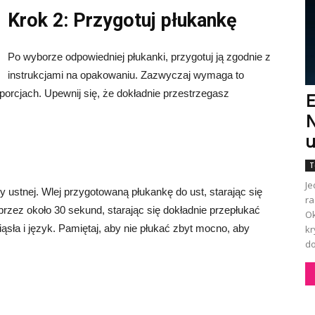
Krok 2: Przygotuj płukankę
Po wyborze odpowiedniej płukanki, przygotuj ją zgodnie z
instrukcjami na opakowaniu. Zazwyczaj wymaga to
orcjach. Upewnij się, że dokładnie przestrzegasz
E
N
u
T
Je
 ustnej. Wlej przygotowaną płukankę do ust, starając się
ra
przez około 30 sekund, starając się dokładnie przepłukać
Ok
ąsła i język. Pamiętaj, aby nie płukać zbyt mocno, aby
kr
do