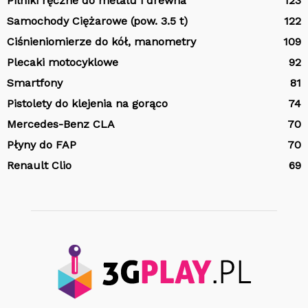
Pilniki ręczne do metalu i drewna
123
Samochody Ciężarowe (pow. 3.5 t)
122
Ciśnieniomierze do kół, manometry
109
Plecaki motocyklowe
92
Smartfony
81
Pistolety do klejenia na gorąco
74
Mercedes-Benz CLA
70
Płyny do FAP
70
Renault Clio
69