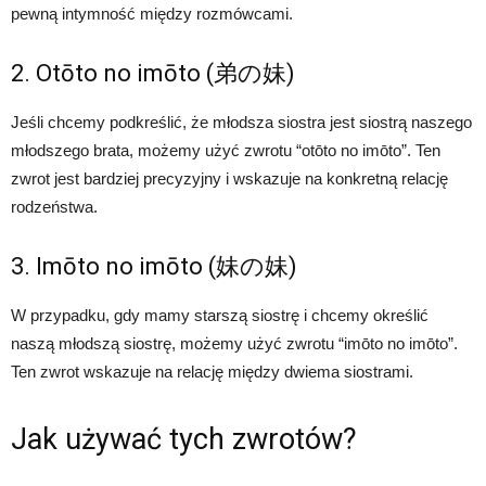
pewną intymność między rozmówcami.
2. Otōto no imōto (弟の妹)
Jeśli chcemy podkreślić, że młodsza siostra jest siostrą naszego
młodszego brata, możemy użyć zwrotu “otōto no imōto”. Ten
zwrot jest bardziej precyzyjny i wskazuje na konkretną relację
rodzeństwa.
3. Imōto no imōto (妹の妹)
W przypadku, gdy mamy starszą siostrę i chcemy określić
naszą młodszą siostrę, możemy użyć zwrotu “imōto no imōto”.
Ten zwrot wskazuje na relację między dwiema siostrami.
Jak używać tych zwrotów?