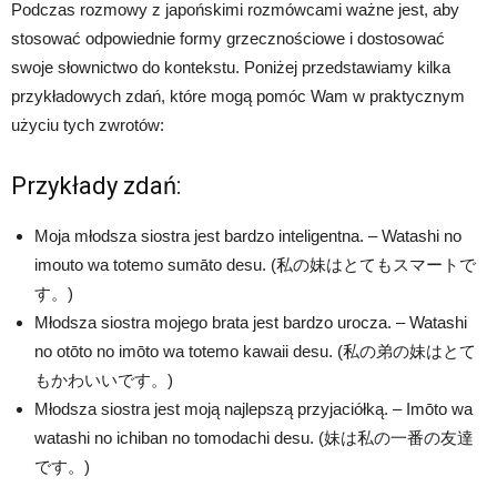
Podczas rozmowy z japońskimi rozmówcami ważne jest, aby
stosować odpowiednie formy grzecznościowe i dostosować
swoje słownictwo do kontekstu. Poniżej przedstawiamy kilka
przykładowych zdań, które mogą pomóc Wam w praktycznym
użyciu tych zwrotów:
Przykłady zdań:
Moja młodsza siostra jest bardzo inteligentna. – Watashi no
imouto wa totemo sumāto desu. (私の妹はとてもスマートで
す。)
Młodsza siostra mojego brata jest bardzo urocza. – Watashi
no otōto no imōto wa totemo kawaii desu. (私の弟の妹はとて
もかわいいです。)
Młodsza siostra jest moją najlepszą przyjaciółką. – Imōto wa
watashi no ichiban no tomodachi desu. (妹は私の一番の友達
です。)