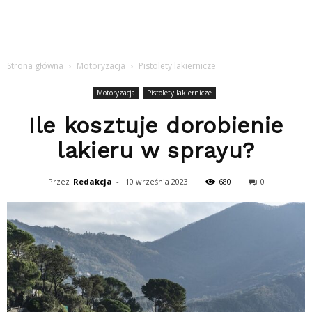
Strona główna
Motoryzacja
Pistolety lakiernicze
Motoryzacja
Pistolety lakiernicze
Ile kosztuje dorobienie
lakieru w sprayu?
Przez
Redakcja
-
10 września 2023
680
0