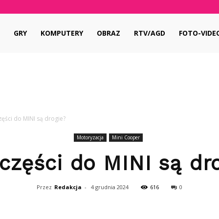
pl
GRY
KOMPUTERY
OBRAZ
RTV/AGD
FOTO-VIDE
zęści do MINI są drogie?
Motoryzacja
Mini Cooper
części do MINI są dr
Przez
Redakcja
-
4 grudnia 2024
616
0