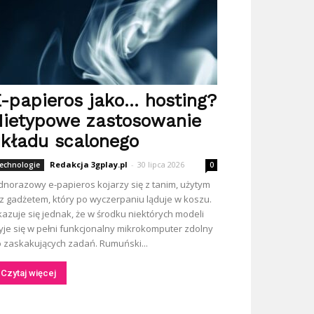
-papieros jako… hosting?
ietypowe zastosowanie
kładu scalonego
Redakcja 3gplay.pl
-
30 lipca 2026
echnologie
0
dnorazowy e-papieros kojarzy się z tanim, użytym
z gadżetem, który po wyczerpaniu ląduje w koszu.
azuje się jednak, że w środku niektórych modeli
yje się w pełni funkcjonalny mikrokomputer zdolny
 zaskakujących zadań. Rumuński...
Czytaj więcej