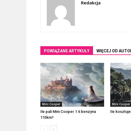
Redakcja
POWIĄZANE ARTYKUŁY
WIĘCEJ OD AUTO
Mini Cooper
Mini Cooper
Ile pali Mini Cooper 1.6 benzyna
Ile kosztuj
115km?