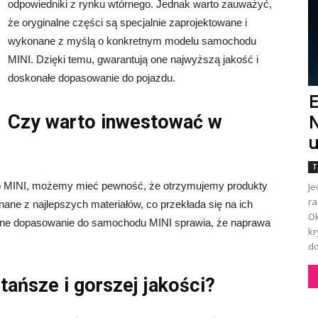
odpowiedniki z rynku wtórnego. Jednak warto zauważyć,
że oryginalne części są specjalnie zaprojektowane i
wykonane z myślą o konkretnym modelu samochodu
MINI. Dzięki temu, gwarantują one najwyższą jakość i
doskonałe dopasowanie do pojazdu.
E
Czy warto inwestować w
N
u
T
do MINI, możemy mieć pewność, że otrzymujemy produkty
Je
ra
ane z najlepszych materiałów, co przekłada się na ich
Ok
zyjne dopasowanie do samochodu MINI sprawia, że naprawa
kr
do
tańsze i gorszej jakości?