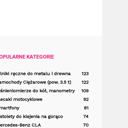
OPULARNE KATEGORIE
ilniki ręczne do metalu i drewna
123
amochody Ciężarowe (pow. 3.5 t)
122
iśnieniomierze do kół, manometry
109
lecaki motocyklowe
92
martfony
81
istolety do klejenia na gorąco
74
ercedes-Benz CLA
70