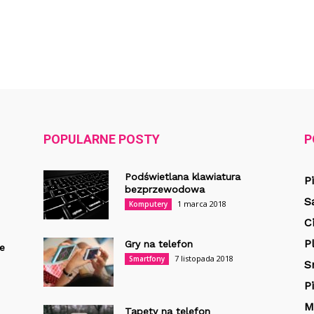
POPULARNE POSTY
P
Podświetlana klawiatura
P
bezprzewodowa
S
1 marca 2018
Komputery
C
P
Gry na telefon
e
7 listopada 2018
Smartfony
S
P
M
Tapety na telefon