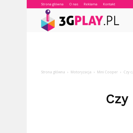
Strona główna
O nas
Reklama
Kontakt
3gplay.
Strona główna
Motoryzacja
Mini Cooper
Czy c
Czy 