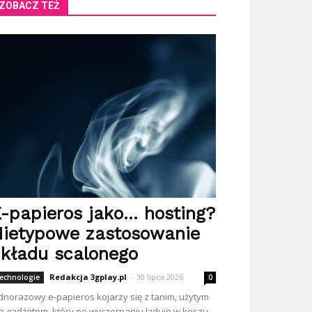
ZOBACZ TEŻ
-papieros jako… hosting?
ietypowe zastosowanie
kładu scalonego
Redakcja 3gplay.pl
-
30 lipca 2026
echnologie
0
dnorazowy e-papieros kojarzy się z tanim, użytym
z gadżetem, który po wyczerpaniu ląduje w koszu.