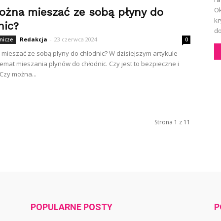
Ok
ożna mieszać ze sobą płyny do
kr
nic?
do
Redakcja
-
23 czerwca 2024
nicze
0
mieszać ze sobą płyny do chłodnic? W dzisiejszym artykule
mat mieszania płynów do chłodnic. Czy jest to bezpieczne i
Czy można...
Strona 1 z 11
POPULARNE POSTY
P