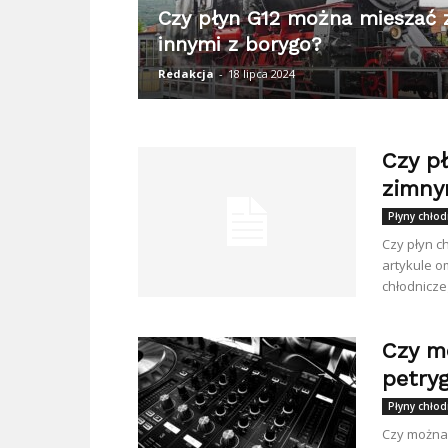
Czy płyn G12 można mieszać 
innymi z borygo?
Redakcja
-
18 lipca 2024
Czy p
zimny
Płyny chłod
Czy płyn c
artykule 
chłodniczeg
Czy m
petry
Płyny chłod
Czy można 