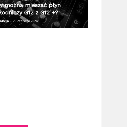
y można mieszać płyn
łodniczy G12 z G12 +?
akcja
-
29 czerwca 2024