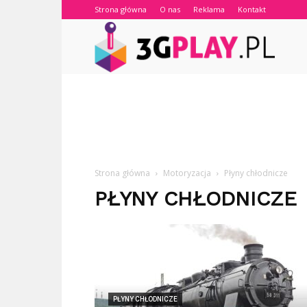
Strona główna
O nas
Reklama
Kontakt
3gplay.
Strona główna
Motoryzacja
Płyny chłodnicze
PŁYNY CHŁODNICZE
PŁYNY CHŁODNICZE