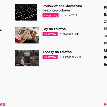
Podświetlana klawiatura
P
bezprzewodowa
S
1 marca 2018
Komputery
C
P
Gry na telefon
e
7 listopada 2018
Smartfony
S
P
M
Tapety na telefon
a
11 listopada 2018
Smartfony
P
R
NAS
P