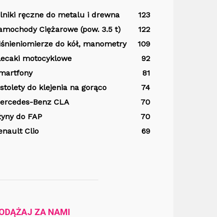
ilniki ręczne do metalu i drewna
123
amochody Ciężarowe (pow. 3.5 t)
122
iśnieniomierze do kół, manometry
109
lecaki motocyklowe
92
martfony
81
istolety do klejenia na gorąco
74
ercedes-Benz CLA
70
łyny do FAP
70
enault Clio
69
ODĄŻAJ ZA NAMI