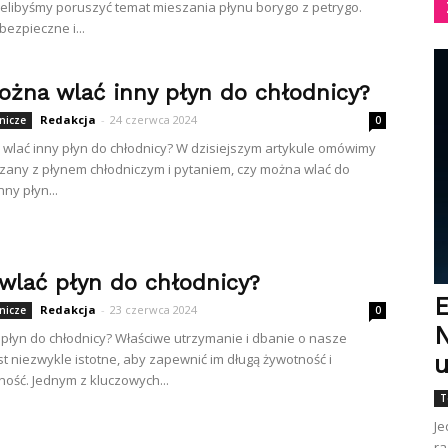
cielibyśmy poruszyć temat mieszania płynu borygo z petrygo.
 bezpieczne i...
ożna wlać inny płyn do chłodnicy?
Redakcja
-
24 czerwca 2024
nicze
0
wlać inny płyn do chłodnicy? W dzisiejszym artykule omówimy
zany z płynem chłodniczym i pytaniem, czy można wlać do
nny płyn...
 wlać płyn do chłodnicy?
E
Redakcja
-
23 czerwca 2024
nicze
0
N
 płyn do chłodnicy? Właściwe utrzymanie i dbanie o nasze
st niezwykle istotne, aby zapewnić im długą żywotność i
u
ość. Jednym z kluczowych...
T
Je
ra