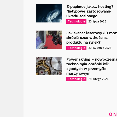
E-papieros jako… hosting?
Nietypowe zastosowanie
układu scalonego
30 lipca 2026
Technologie
Jak skaner laserowy 3D moż
skrócić czas wdrożenia
produktu na rynek?
30 kwietnia 2026
Technologie
Power skiving – nowoczesn
technologia obróbki kół
zębatych w przemyśle
maszynowym
28 lutego 2026
Technologie
O 