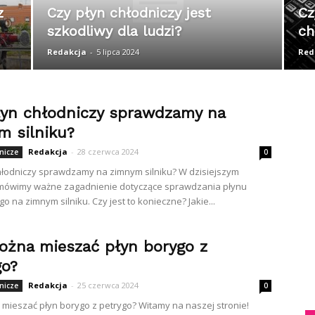
z
Czy płyn chłodniczy jest
Cz
szkodliwy dla ludzi?
ch
Redakcja
-
5 lipca 2024
Red
łyn chłodniczy sprawdzamy na
m silniku?
Redakcja
-
28 czerwca 2024
nicze
0
hłodniczy sprawdzamy na zimnym silniku? W dzisiejszym
omówimy ważne zagadnienie dotyczące sprawdzania płynu
o na zimnym silniku. Czy jest to konieczne? Jakie...
ożna mieszać płyn borygo z
go?
Redakcja
-
25 czerwca 2024
nicze
0
mieszać płyn borygo z petrygo? Witamy na naszej stronie!