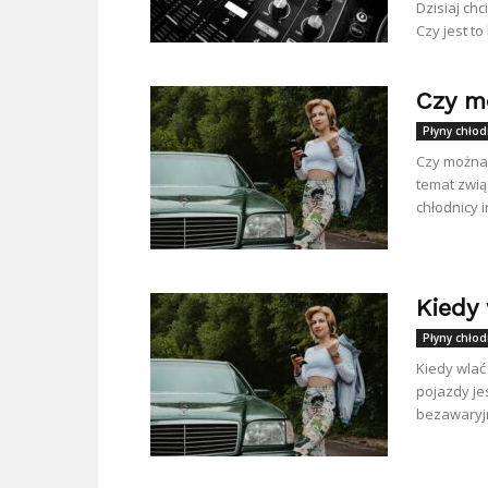
Dzisiaj ch
Czy jest to
Czy m
Płyny chłod
Czy można 
temat zwią
chłodnicy i
Kiedy
Płyny chłod
Kiedy wlać
pojazdy je
bezawaryjn