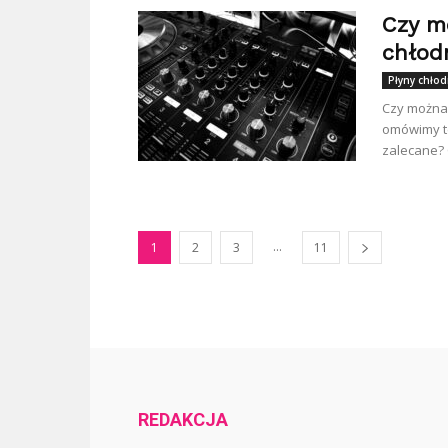
Czy m
chłod
Płyny chłod
Czy można 
omówimy te
zalecane? 
...
1
2
3
11
REDAKCJA