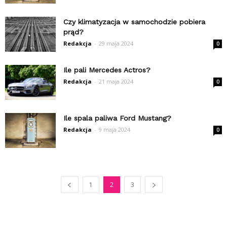
Czy klimatyzacja w samochodzie pobiera
prąd?
Redakcja
-
29 maja 2024
0
Ile pali Mercedes Actros?
Redakcja
-
21 maja 2024
0
Ile spala paliwa Ford Mustang?
Redakcja
-
9 maja 2024
0
1
2
3