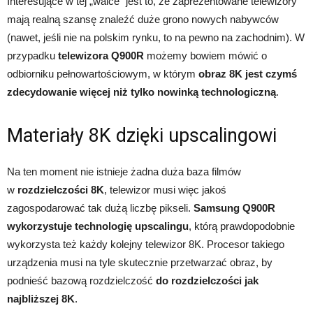
Interesujące w tej „walce” jest to, że zaprezentowane telewizory
mają realną szansę znaleźć duże grono nowych nabywców
(nawet, jeśli nie na polskim rynku, to na pewno na zachodnim). W
przypadku
telewizora Q900R
możemy bowiem mówić o
odbiorniku pełnowartościowym, w którym
obraz 8K jest czymś
zdecydowanie więcej niż tylko nowinką technologiczną
.
Materiały 8K dzięki upscalingowi
Na ten moment nie istnieje żadna duża baza filmów
w
rozdzielczości 8K
, telewizor musi więc jakoś
zagospodarować tak dużą liczbę pikseli.
Samsung Q900R
wykorzystuje technologię upscalingu
, którą prawdopodobnie
wykorzysta też każdy kolejny telewizor 8K. Procesor takiego
urządzenia musi na tyle skutecznie przetwarzać obraz, by
podnieść bazową rozdzielczość
do rozdzielczości jak
najbliższej 8K
.