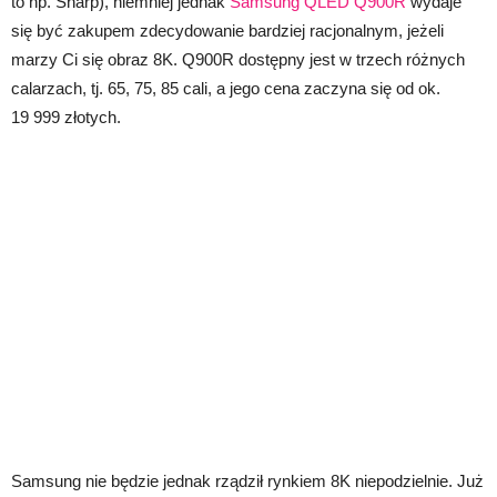
to np. Sharp), niemniej jednak
Samsung QLED Q900R
wydaje
się być zakupem zdecydowanie bardziej racjonalnym, jeżeli
marzy Ci się obraz 8K. Q900R dostępny jest w trzech różnych
calarzach, tj. 65, 75, 85 cali, a jego cena zaczyna się od ok.
19 999 złotych.
Samsung nie będzie jednak rządził rynkiem 8K niepodzielnie. Już