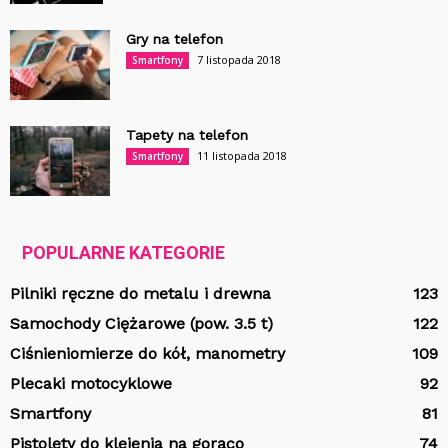
Gry na telefon
7 listopada 2018
Smartfony
Tapety na telefon
11 listopada 2018
Smartfony
POPULARNE KATEGORIE
Pilniki ręczne do metalu i drewna
123
Samochody Ciężarowe (pow. 3.5 t)
122
Ciśnieniomierze do kół, manometry
109
Plecaki motocyklowe
92
Smartfony
81
Pistolety do klejenia na gorąco
74