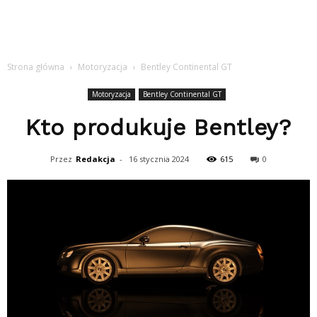
Strona główna
Motoryzacja
Bentley Continental GT
Motoryzacja
Bentley Continental GT
Kto produkuje Bentley?
Przez
Redakcja
-
16 stycznia 2024
615
0