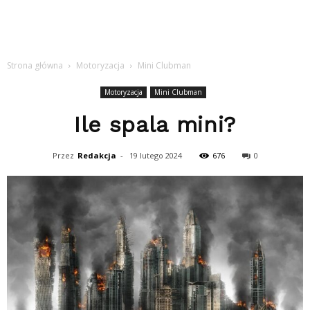
Strona główna
Motoryzacja
Mini Clubman
Motoryzacja
Mini Clubman
Ile spala mini?
Przez
Redakcja
-
19 lutego 2024
676
0