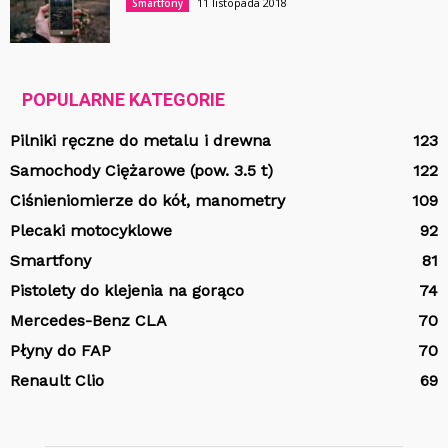
11 listopada 2018
Smartfony
POPULARNE KATEGORIE
Pilniki ręczne do metalu i drewna
123
Samochody Ciężarowe (pow. 3.5 t)
122
Ciśnieniomierze do kół, manometry
109
Plecaki motocyklowe
92
Smartfony
81
Pistolety do klejenia na gorąco
74
Mercedes-Benz CLA
70
Płyny do FAP
70
Renault Clio
69