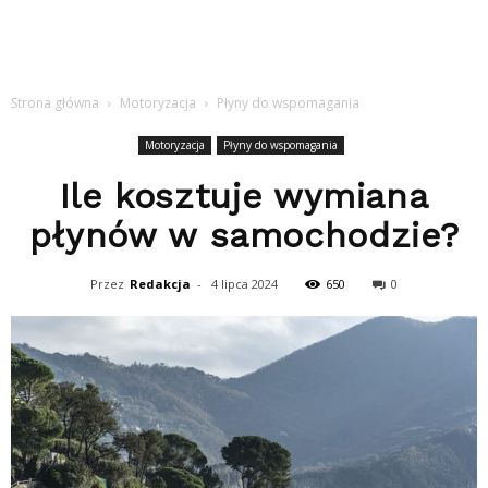
Strona główna
Motoryzacja
Płyny do wspomagania
Motoryzacja
Płyny do wspomagania
Ile kosztuje wymiana
płynów w samochodzie?
Przez
Redakcja
-
4 lipca 2024
650
0