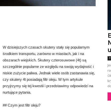
E
N
W dzisiejszych czasach skutery stały się popularnym
u
środkiem transportu, zarówno w miastach, jak i na
T
obszarach wiejskich. Skutery czterosuwowe (4t) są
Je
szczególnie popularne ze względu na swoją wydajność i
ra
niskie zużycie paliwa. Jednak wiele osób zastanawia się,
Ok
czy skutery 4t posiadają filtr oleju. W tym artykule
kr
do
przyjrzymy się tej kwestii i przedstawimy odpowiedzi na
nurtujące pytania.
## Czym jest filtr oleju?