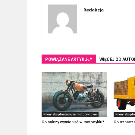
Redakcja
POWIĄZANE ARTYKUŁY
WIĘCEJ OD AUTO
Płyny eksploatacyjne motocyklowe
Płyny ekspl
Co należy wymieniać w motocyklu?
Co oznacza 