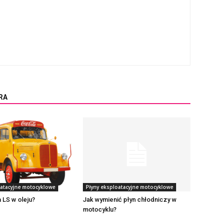
RA
oatacyjne motocyklowe
Płyny eksploatacyjne motocyklowe
LS w oleju?
Jak wymienić płyn chłodniczy w
motocyklu?