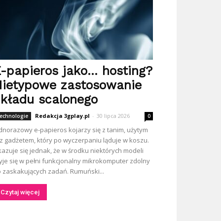
-papieros jako… hosting?
ietypowe zastosowanie
kładu scalonego
Redakcja 3gplay.pl
-
30 lipca 2026
echnologie
0
dnorazowy e-papieros kojarzy się z tanim, użytym
z gadżetem, który po wyczerpaniu ląduje w koszu.
azuje się jednak, że w środku niektórych modeli
yje się w pełni funkcjonalny mikrokomputer zdolny
 zaskakujących zadań. Rumuński...
Czytaj więcej