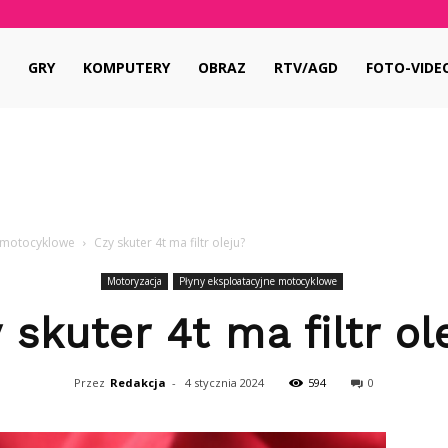
pl
GRY
KOMPUTERY
OBRAZ
RTV/AGD
FOTO-VIDE
e motocyklowe
Czy skuter 4t ma filtr oleju?
Motoryzacja
Płyny eksploatacyjne motocyklowe
 skuter 4t ma filtr ol
Przez
Redakcja
-
4 stycznia 2024
594
0