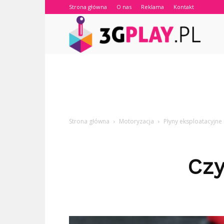
Strona główna
O nas
Reklama
Kontakt
3gplay.
Strona główna
Motoryzacja
Płyny eksploatacyjn
Czy