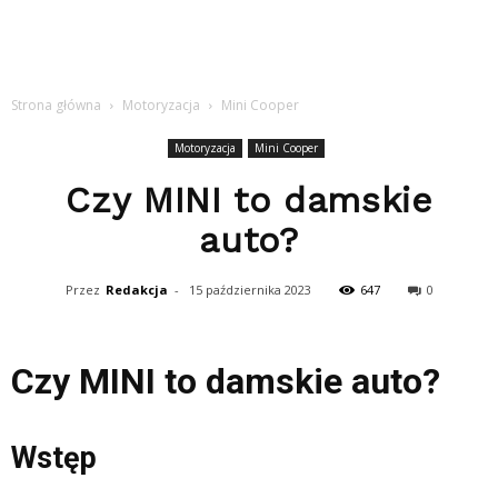
Strona główna
Motoryzacja
Mini Cooper
Motoryzacja
Mini Cooper
Czy MINI to damskie
auto?
Przez
Redakcja
-
15 października 2023
647
0
Czy MINI to damskie auto?
Wstęp