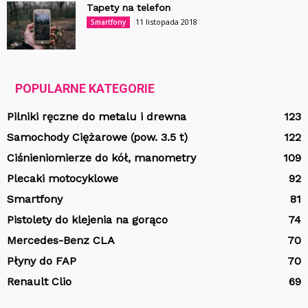
Tapety na telefon
11 listopada 2018
Smartfony
POPULARNE KATEGORIE
Pilniki ręczne do metalu i drewna
123
Samochody Ciężarowe (pow. 3.5 t)
122
Ciśnieniomierze do kół, manometry
109
Plecaki motocyklowe
92
Smartfony
81
Pistolety do klejenia na gorąco
74
Mercedes-Benz CLA
70
Płyny do FAP
70
Renault Clio
69