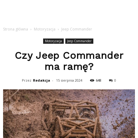
Strona główna
Motoryzacja
Jeep Commander
Motoryzacja
Jeep Commander
Czy Jeep Commander
ma ramę?
Przez
Redakcja
-
15 sierpnia 2024
648
0