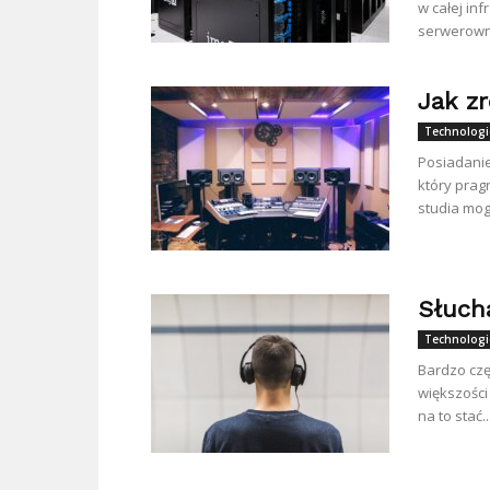
w całej in
serwerowni,
Jak z
Technologi
Posiadani
który prag
studia mogl
Słuch
Technologi
Bardzo czę
większości
na to stać...