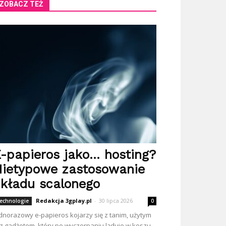
ZOBACZ TEŻ
-papieros jako… hosting?
ietypowe zastosowanie
kładu scalonego
Redakcja 3gplay.pl
-
30 lipca 2026
echnologie
0
dnorazowy e-papieros kojarzy się z tanim, użytym
z gadżetem, który po wyczerpaniu ląduje w koszu.