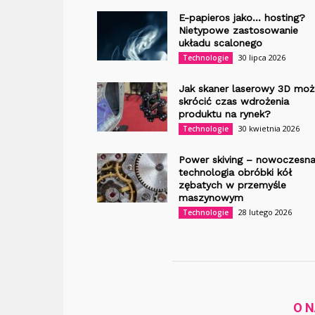
E-papieros jako… hosting?
Nietypowe zastosowanie
układu scalonego
30 lipca 2026
Technologie
Jak skaner laserowy 3D moż
skrócić czas wdrożenia
produktu na rynek?
30 kwietnia 2026
Technologie
Power skiving – nowoczesn
technologia obróbki kół
zębatych w przemyśle
maszynowym
28 lutego 2026
Technologie
O 