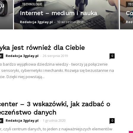
gu
TECHNOLOGIE
TE
Internet – medium i nauka
Co
Redakcja 3gplay.pl
-
10 września 2018
Red
ka jest również dla Ciebie
Redakcja 3gplay.pl
-
26 sierpnia 2019
e
0
o bardzo wyjątkowa dziedzina wiedzy - tworzy ją połączenie
, sensoryki, cybernetyki i mechaniki. Rozwija się bezustannie na
ie. Dzięki niej powstają...
center – 3 wskazówki, jak zadbać o
eczeństwo danych
Redakcja 3gplay.pl
-
1 grudnia 2020
e
0
r, czyli centrum danych, to jeden z najważniejszych elementów