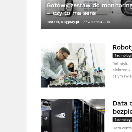
Gotowy zestaw do monitorin
– czy to ma sens
Redakcja 3gplay.pl
-
27 września 2018
Roboty
Technologi
Robotyka t
elektroniki
całym świec
Data 
bezpi
Technologi
Data cente