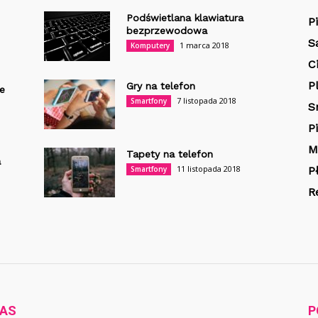
Podświetlana klawiatura
P
bezprzewodowa
S
1 marca 2018
Komputery
C
P
Gry na telefon
e
7 listopada 2018
Smartfony
S
P
M
Tapety na telefon
a
11 listopada 2018
Smartfony
P
R
NAS
P