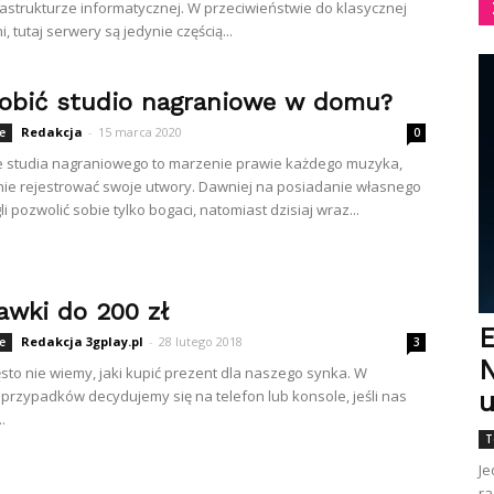
frastrukturze informatycznej. W przeciwieństwie do klasycznej
 tutaj serwery są jedynie częścią...
robić studio nagraniowe w domu?
Redakcja
-
15 marca 2020
e
0
e studia nagraniowego to marzenie prawie każdego muzyka,
nie rejestrować swoje utwory. Dawniej na posiadanie własnego
i pozwolić sobie tylko bogaci, natomiast dzisiaj wraz...
awki do 200 zł
E
Redakcja 3gplay.pl
-
28 lutego 2018
e
3
N
sto nie wiemy, jaki kupić prezent dla naszego synka. W
 przypadków decydujemy się na telefon lub konsole, jeśli nas
u
.
T
Je
ra