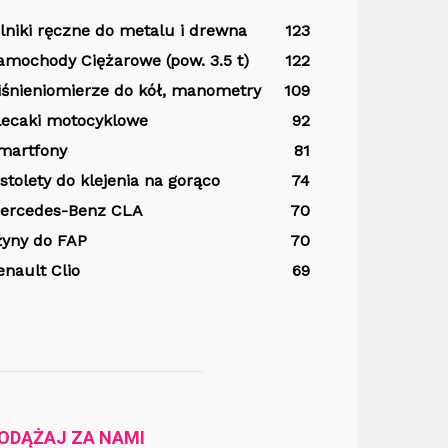
ilniki ręczne do metalu i drewna
123
amochody Ciężarowe (pow. 3.5 t)
122
iśnieniomierze do kół, manometry
109
lecaki motocyklowe
92
martfony
81
istolety do klejenia na gorąco
74
ercedes-Benz CLA
70
łyny do FAP
70
enault Clio
69
ODĄŻAJ ZA NAMI