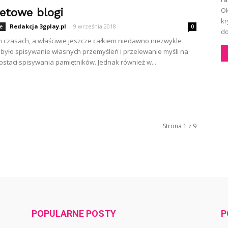
Ok
netowe blogi
kr
Redakcja 3gplay.pl
-
9 września 2018
e
0
do
czasach, a właściwie jeszcze całkiem niedawno niezwykle
było spisywanie własnych przemyśleń i przelewanie myśli na
ostaci spisywania pamiętników. Jednak również w...
Strona 1 z 9
POPULARNE POSTY
P