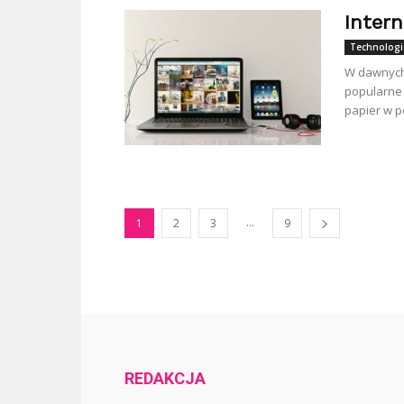
Inter
Technologi
W dawnych 
popularne 
papier w p
...
1
2
3
9
REDAKCJA