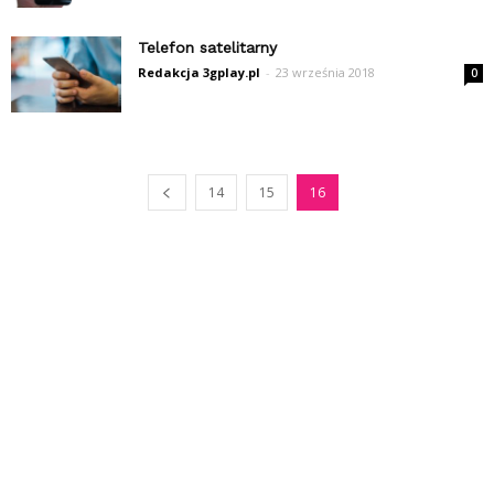
Telefon satelitarny
Redakcja 3gplay.pl
-
23 września 2018
0
14
15
16