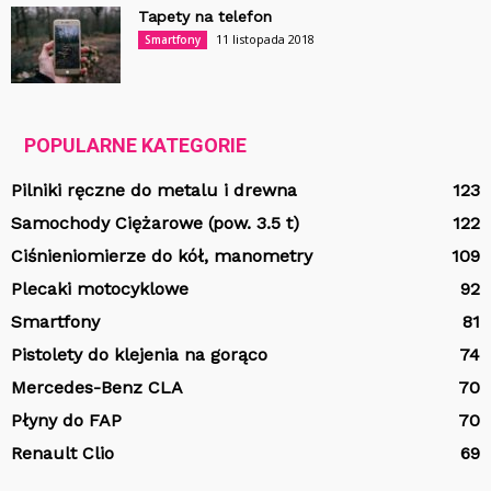
Tapety na telefon
11 listopada 2018
Smartfony
POPULARNE KATEGORIE
Pilniki ręczne do metalu i drewna
123
Samochody Ciężarowe (pow. 3.5 t)
122
Ciśnieniomierze do kół, manometry
109
Plecaki motocyklowe
92
Smartfony
81
Pistolety do klejenia na gorąco
74
Mercedes-Benz CLA
70
Płyny do FAP
70
Renault Clio
69