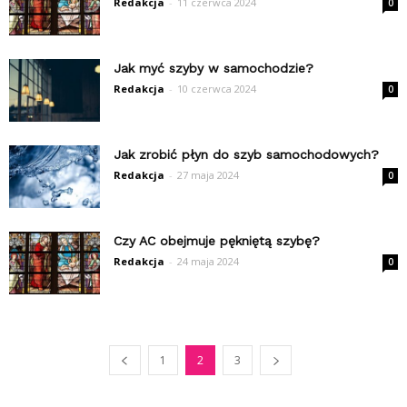
Redakcja
-
11 czerwca 2024
0
Jak myć szyby w samochodzie?
Redakcja
-
10 czerwca 2024
0
Jak zrobić płyn do szyb samochodowych?
Redakcja
-
27 maja 2024
0
Czy AC obejmuje pękniętą szybę?
Redakcja
-
24 maja 2024
0
1
2
3