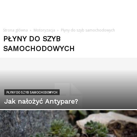
Strona główna
Motoryzacja
Płyny do szyb samochodowych
PŁYNY DO SZYB
SAMOCHODOWYCH
PŁYNY DO SZYB SAMOCHODOWYCH
Jak nałożyć Antypare?