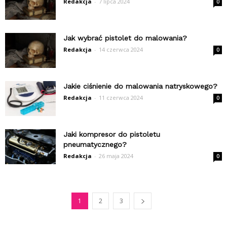
Redakcja
-
7 lipca 2024
0
Jak wybrać pistolet do malowania?
Redakcja
-
14 czerwca 2024
0
Jakie ciśnienie do malowania natryskowego?
Redakcja
-
11 czerwca 2024
0
Jaki kompresor do pistoletu
pneumatycznego?
Redakcja
-
26 maja 2024
0
1
2
3