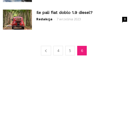
Ile pali fiat doblo 1.9 diesel?
Redakcja
-
7 września 2023
0
4
5
6