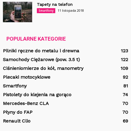
Tapety na telefon
11 listopada 2018
Smartfony
POPULARNE KATEGORIE
Pilniki ręczne do metalu i drewna
123
Samochody Ciężarowe (pow. 3.5 t)
122
Ciśnieniomierze do kół, manometry
109
Plecaki motocyklowe
92
Smartfony
81
Pistolety do klejenia na gorąco
74
Mercedes-Benz CLA
70
Płyny do FAP
70
Renault Clio
69