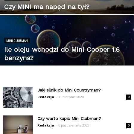
Czy MINI ma napęd na tył?
MINI CLUBMAN
Ile oleju wchodzi do Mini Cooper 1.6
benzyna?
Jaki silnik do Mini Countryman?
Redakcja
-
31 sierpnia 2024
0
Czy warto kupić Mini Clubman?
Redakcja
-
6 października 2023
0