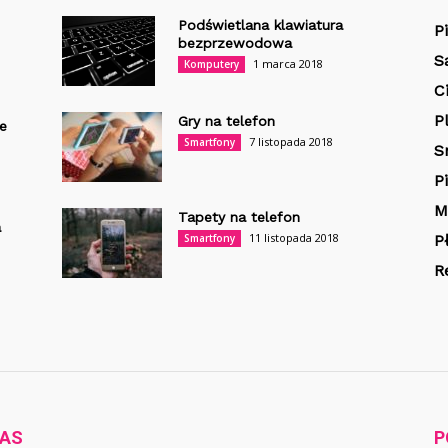
Podświetlana klawiatura
P
bezprzewodowa
S
1 marca 2018
Komputery
C
P
Gry na telefon
e
7 listopada 2018
Smartfony
S
P
M
Tapety na telefon
a
11 listopada 2018
Smartfony
P
R
NAS
P