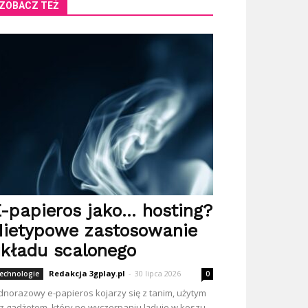
ZOBACZ TEŻ
-papieros jako… hosting?
ietypowe zastosowanie
kładu scalonego
Redakcja 3gplay.pl
-
30 lipca 2026
echnologie
0
dnorazowy e-papieros kojarzy się z tanim, użytym
z gadżetem, który po wyczerpaniu ląduje w koszu.