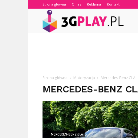
Strona główna
O nas
Reklama
Kontakt
3gplay.
Strona główna
Motoryzacja
Mercedes-Benz CLA
MERCEDES-BENZ CL
MERCEDES-BENZ CLA