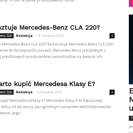
azdy. W tym artykule przedstawimy różne...
osztuje Mercedes-Benz CLA 220?
Redakcja
-
19 listopada 2024
enz CLA
0
je Mercedes-Benz CLA 220? Ile kosztuje Mercedes-Benz CLA 220?
nie W dzisiejszych czasach, Mercedes-Benz jest jednym z
j prestiżowych producentów samochodów na świecie. Ich
.
arto kupić Mercedesa Klasy E?
E
Redakcja
-
6 listopada 2024
enz CLA
0
N
kupić Mercedesa Klasy E? Mercedes Klasy E to luksusowy
który od lat cieszy się ogromnym uznaniem wśród kierowców
u
iecie. Jego...
T
Je
ra