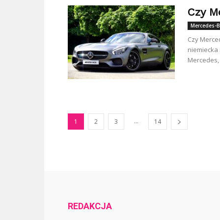
Czy M
Mercedes-B
Czy Merced
niemiecka
Mercedes, 
...
1
2
3
14
REDAKCJA