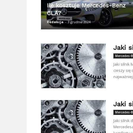
Ile kosztuje Mercedes-Benz
CLA?
Redakcja
-
3 grudnia 2024
Jaki 
Mercedes-B
Jaki silni
cieszy się
najważniej
Jaki 
Mercedes-B
Jaki silni
Mercedesa 