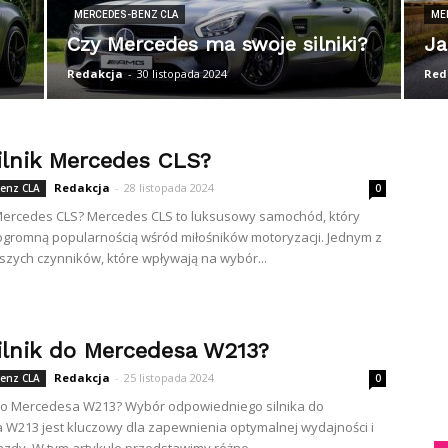
MERCEDES-BENZ CLA
ME
Czy Mercedes ma swoje silniki?
Ja
Redakcja
-
30 listopada 2024
Red
silnik Mercedes CLS?
Redakcja
-
28 listopada 2024
enz CLA
0
k Mercedes CLS? Mercedes CLS to luksusowy samochód, który
 ogromną popularnością wśród miłośników motoryzacji. Jednym z
szych czynników, które wpływają na wybór...
silnik do Mercedesa W213?
Redakcja
-
25 listopada 2024
enz CLA
0
k do Mercedesa W213? Wybór odpowiedniego silnika do
W213 jest kluczowy dla zapewnienia optymalnej wydajności i