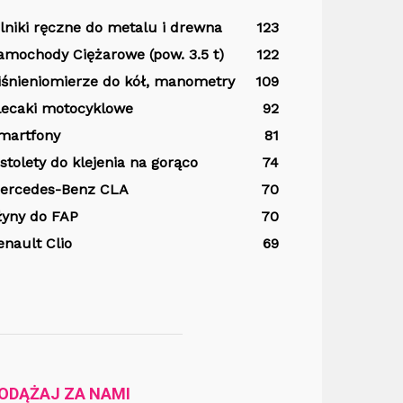
ilniki ręczne do metalu i drewna
123
amochody Ciężarowe (pow. 3.5 t)
122
iśnieniomierze do kół, manometry
109
lecaki motocyklowe
92
martfony
81
istolety do klejenia na gorąco
74
ercedes-Benz CLA
70
łyny do FAP
70
enault Clio
69
ODĄŻAJ ZA NAMI