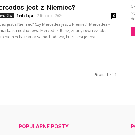
Ok
ercedes jest z Niemiec?
kr
Redakcja
-
2 listopada 2024
enz CLA
0
do
es jest z Niemiec? Czy Mercedes jest z Niemiec? Mercedes -
 marka samochodowa Mercedes-Benz, znany również jako
to niemiecka marka samochodowa, która jest jednym...
Strona 1 z 14
POPULARNE POSTY
P