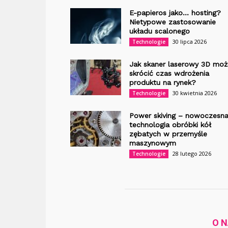
E-papieros jako… hosting?
Nietypowe zastosowanie
układu scalonego
30 lipca 2026
Technologie
Jak skaner laserowy 3D moż
skrócić czas wdrożenia
produktu na rynek?
30 kwietnia 2026
Technologie
Power skiving – nowoczesn
technologia obróbki kół
zębatych w przemyśle
maszynowym
28 lutego 2026
Technologie
O 