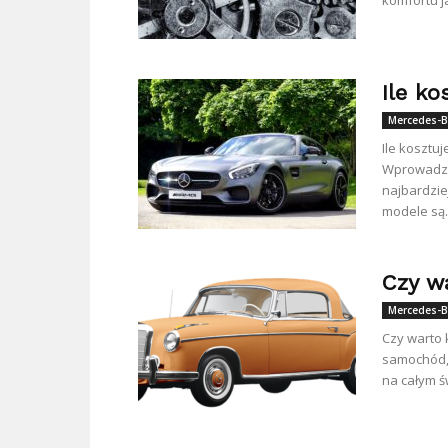
komfortu j
Ile k
Mercedes-B
Ile kosztu
Wprowadze
najbardzie
modele są..
Czy w
Mercedes-B
Czy warto 
samochód, 
na całym św