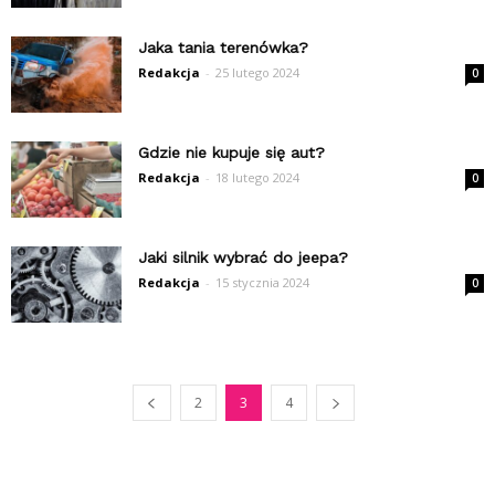
Jaka tania terenówka?
Redakcja
-
25 lutego 2024
0
Gdzie nie kupuje się aut?
Redakcja
-
18 lutego 2024
0
Jaki silnik wybrać do jeepa?
Redakcja
-
15 stycznia 2024
0
2
3
4