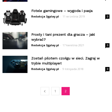
Fotele gamingowe – wygoda i pasja
Redakcja 3gplay.pl
-
11 września 2019
0
Prosty i tani prezent dla gracza – jaki
wybrać?
Redakcja 3gplay.pl
-
17 kwietnia 2021
0
Zostań pilotem czołgu w sieci. Zagraj w
trybie multiplayer!
Redakcja 3gplay.pl
-
9 listopada 2018
0
1
2