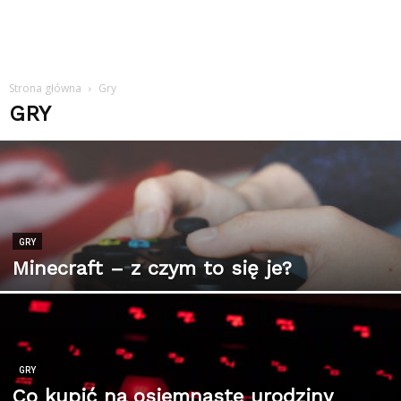
Strona główna
Gry
GRY
GRY
Minecraft – z czym to się je?
GRY
Co kupić na osiemnaste urodziny